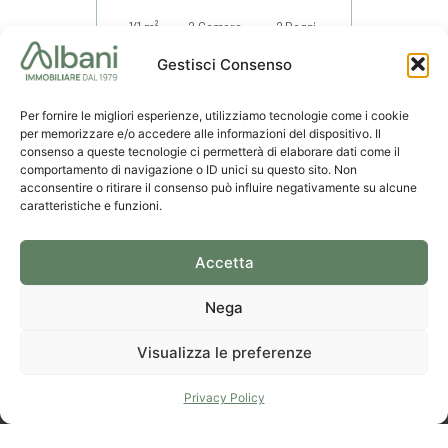
141 m²
2 Camere
2 Bagni
Gestisci Consenso
La Spezia
€ 249.000
Per fornire le migliori esperienze, utilizziamo tecnologie come i cookie
per memorizzare e/o accedere alle informazioni del dispositivo. Il
consenso a queste tecnologie ci permetterà di elaborare dati come il
comportamento di navigazione o ID unici su questo sito. Non
acconsentire o ritirare il consenso può influire negativamente su alcune
caratteristiche e funzioni.
Accetta
Nega
Visualizza le preferenze
Ufficio
Scrivici
Ufficio
La Spezia
una mail
Lerici
Privacy Policy