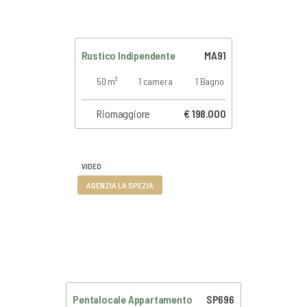
Rustico Indipendente
MA91
50 m²
1 camera
1 Bagno
Riomaggiore
€ 198.000
VIDEO
AGENZIA LA SPEZIA
Pentalocale Appartamento
SP696