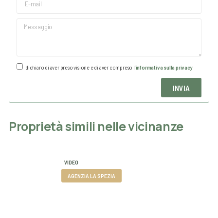
ed è molto importante il fatto di essere ugualmente all'ultimo
piano, sia come vista che come tranquillità abitativa in
quanto al di sopra vi è il tetto.
dichiaro di aver preso visione e di aver compreso l’
informativa sulla privacy
INVIA
Proprietà simili nelle vicinanze
VIDEO
AGENZIA LA SPEZIA