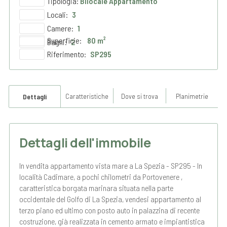
Tipologia:
Bilocale Appartamento
Locali:
3
Camere:
1
Superficie:
80 m²
Bagni:
2
Riferimento:
SP295
Caratteristiche
Dove si trova
Planimetrie
Dettagli
Dettagli dell'immobile
In vendita appartamento vista mare a La Spezia - SP295 - In
località Cadimare, a pochi chilometri da Portovenere ,
caratteristica borgata marinara situata nella parte
occidentale del Golfo di La Spezia, vendesi appartamento al
terzo piano ed ultimo con posto auto in palazzina di recente
costruzione, già realizzata in cemento armato e impiantistica