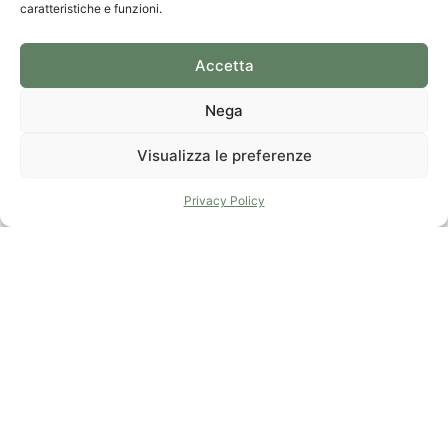
caratteristiche e funzioni.
Accetta
Nega
VIDEO
AGENZIA LA SPEZIA
Visualizza le preferenze
Privacy Policy
05
Pentalocale Appartamento
SP696
A
141 m²
2 Camere
2 Bagni