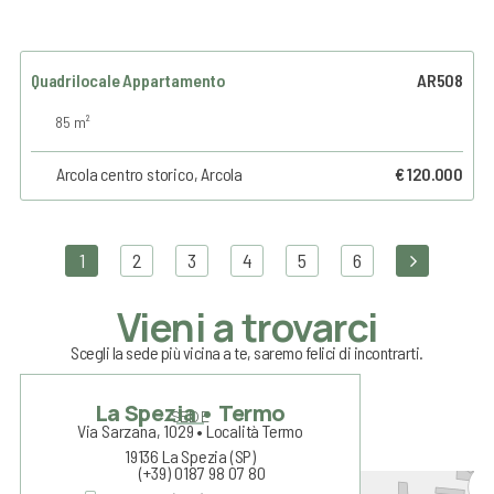
Quadrilocale Appartamento
AR508
85 m²
Arcola centro storico, Arcola
€ 120.000
1
2
3
4
5
6
Vieni a trovarci
Scegli la sede più vicina a te, saremo felici di incontrarti.
La Spezia • Termo
SEDE
Via Sarzana, 1029 • Località Termo
19136 La Spezia (SP)
(+39) 0187 98 07 80