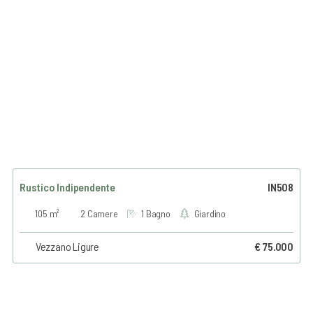
Rustico Indipendente
IN508
105 m²
2 Camere
1 Bagno
Giardino
Vezzano Ligure
€ 75.000