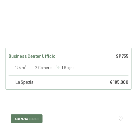
Business Center Ufficio
SP755
125 m²
2 Camere
1 Bagno
La Spezia
€ 185.000
AGENZIA LERICI