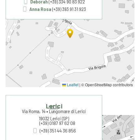
+
Deborah
(+39) 334 90 83 922
Anna Rosa
(+39) 393 91 31 923
−
Leaflet
|
© OpenStreetMap contributors
Lerici
SEDE
Via Roma, 14 • Lungomare di Lerici
19032 Lerici (SP)
+
(+39) 0187 97 62 08
(+39) 351 44 36 856
−