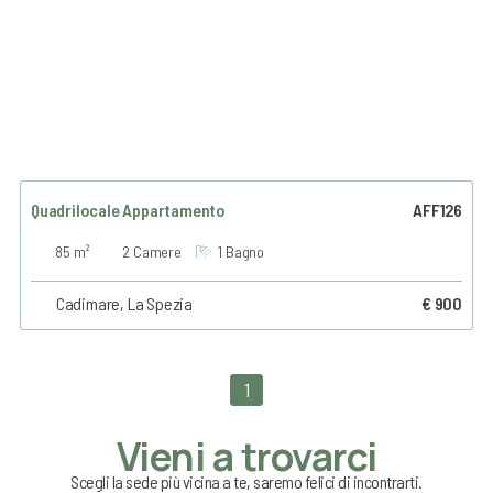
Quadrilocale Appartamento
AFF126
85 m²
2 Camere
1 Bagno
Cadimare, La Spezia
€ 900
1
Vieni a trovarci
Scegli la sede più vicina a te, saremo felici di incontrarti.