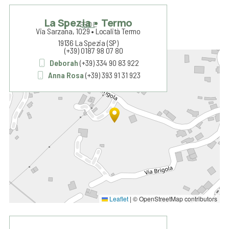
La Spezia • Termo
SEDE
Via Sarzana, 1029 • Località Termo
19136 La Spezia (SP)
(+39) 0187 98 07 80
+
Deborah
(+39) 334 90 83 922
Anna Rosa
(+39) 393 91 31 923
−
Leaflet
|
© OpenStreetMap contributors