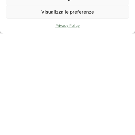
Visualizza le preferenze
Privacy Policy
Ufficio
Scrivici
Ufficio
La Spezia
una mail
Lerici