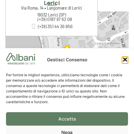
Lerici
SEDE
Via Roma, 14 • Lungomare di Lerici
19032 Lerici (SP)
+
(+39) 0187 97 62 08
(+39) 351 44 36 856
−
Gestisci Consenso
Per fornire le migliori esperienze, utilizziamo tecnologie come i cookie
per memorizzare e/o accedere alle informazioni del dispositivo. Il
consenso a queste tecnologie ci permetterà di elaborare dati come il
comportamento di navigazione o ID unici su questo sito. Non
acconsentire o ritirare il consenso può influire negativamente su alcune
Leaflet
|
© OpenStreetMap contributors
caratteristiche e funzioni.
Accetta
Nega