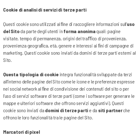
Cookie di analisi di servizi di terze parti
Questi cookie sono utilizzati al ﬁne di raccogliere informazioni sull’
uso
del Sito
da parte degli utenti in
forma anonima
quali: pagine
visitate, tempo di permanenza, origini del traﬃco di provenienza,
provenienza geograﬁca, età, genere e interessi ai ﬁni di campagne di
marketing. Questi cookie sono inviati da domini di terze parti esterni al
Sito.
Questa tipologia di cookie
integra funzionalità sviluppate da terzi
all’interno delle pagine del Sito come le icone e le preferenze espresse
nei social network al ﬁne di condivisione dei contenuti del sito o per
l’uso di servizi software di terze parti (come i software per generare le
mappe e ulteriori software che offrono servizi aggiuntivi). Questi
cookie sono inviati da
domini di terze parti
e da
siti partner
che
offrono le loro funzionalità tra le pagine del Sito.
Marcatori di pixel