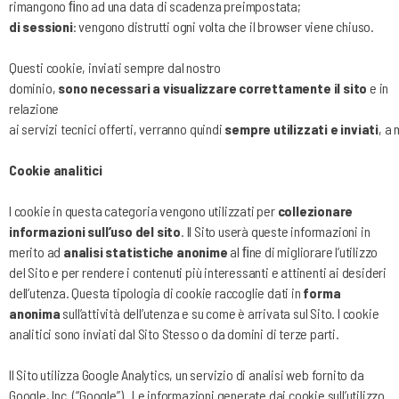
rimangono ﬁno ad una data di scadenza preimpostata;
di sessioni
: vengono distrutti ogni volta che il browser viene chiuso.
Questi cookie, inviati sempre dal nostro
dominio,
sono
necessari
a
visualizzare
correttamente
il
sito
e in
relazione
ai
servizi
tecnici
offerti,
verranno
quindi
sempre
utilizzati
e
inviati
,
a
Cookie analitici
I cookie in questa categoria vengono utilizzati per
collezionare
informazioni sull’uso del sito
. Il Sito userà queste informazioni in
merito ad
analisi statistiche anonime
al ﬁne di migliorare l’utilizzo
del Sito e per rendere i contenuti più interessanti e attinenti ai desideri
dell’utenza. Questa tipologia di cookie raccoglie dati in
forma
anonima
sull’attività dell’utenza e su come è arrivata sul Sito. I cookie
analitici sono inviati dal Sito Stesso o da domini di terze parti.
Il Sito utilizza Google Analytics, un servizio di analisi web fornito da
Google, Inc. (“Google”) . Le informazioni generate dai cookie sull’utilizzo