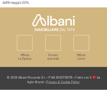
dell’8 maggio 2014.
Ufficio
Scrivici
Ufficio
La Spezia
una mail
Lerici
© 2026 Albani Riccardo D.I. • P.IVA 00257100115 • Fatto con il
da
Agim Brand
•
Privacy
& Cookie Policy