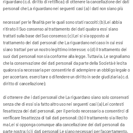
riguardano (c.d. diritto di rettiﬁca); di ottenere la cancellazione dei dati
personali che La riguardano nei seguenti casi (a) i dati non siano più
necessari per le ﬁnalità per le quali sono stati raccolti; (b) Lei abbia
ritirato il Suo consenso al trattamento dei dati qualora essi siano
trattati sulla base del Suo consenso; (c) Lei si sia opposto al
trattamento dei dati personali che La riguardano nel caso in cui essi
siano trattari per un nostro legittimo interesse; o (d) il trattamento dei
suoi dati personali non sia conforme alla legge. Tuttavia, Le segnaliamo
che la conservazione dei dati personali da parte della Società è lecita
qualora sia necessaria per consentirle di adempiere un obbligo legale o
per accertare, esercitare o difendere un diritto in sede giudiziaria (c.d.
diritto di cancellazione);
di ottenere che i dati personali che La riguardano siano solo conservati
senza che di essi sia fatto altro uso nei seguenti casi (a) Lei contesti
l’esattezza dei dati personali, per il periodo necessario a consentirci di
veriﬁcare l’esattezza di tali dati personali; (b) il trattamento sia illecito
ma Lei si opponga comunque alla cancellazione dei dati personali da
parte nostra; (c) i dati personali Le siano necessari per l’accertamento,