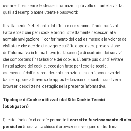
evitare di reinserire le stesse informazioni più volte durante la visita,
quali ad esempio nome utente e password;
Il trattamento è effettuato dal Titolare con strumenti automatizzati.
Fatta eccezione per i cookie tecnici, strettamente necessari alla
normale navigazione, il conferimento dei dati è rimesso alla volontà del
visitatore che decida di navigare sul Sito dopo avere preso visione
dell’informativa in forma breve (c.d. banner) e di usufruire dei servizi
che comportano l’installazione dei cookie. L’utente può quindi evitare
l’installazione dei cookie, eccezion fatta per i cookie tecnici,
astenendosi dall’intraprendere alcuna azione in corrispondenza del
banner oppure attraverso le apposite funzioni disponibili sui diversi
browser, descritte nel dettaglio nella presente informativa.
Tipologie di Cookie utilizzati dal Sito Cookie Tecnici
(obbligatori)
Questa
tipologia
di
cookie
permette
il
corretto
funzionamento
di
alc
persistenti
: una volta chiuso il browser non vengono distrutti ma