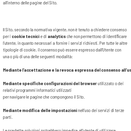
all’interno delle pagine del Sito.
Il Sito, secondo la normativa vigente, non è tenuto a chiedere consenso
per i
cookie tecnici
e di
analytics
che non permettono di identiﬁcare
l’utente, in quanto necessari a fornire i servizi richiesti. Per tutte le altre
tipologie di cookie, il consenso può essere espresso dall’Utente con
una o più di una delle seguenti modalità:
Mediante
l’accettazione
e
la
revoca
espressa
del
consenso
all’u
Mediante
speciﬁche
conﬁgurazioni
del
browser
utilizzato o dei
relativi programmi informatici utilizzati
per
navigare
le
pagine
che
compongono
il
Sito.
Mediante
modiﬁca
delle
impostazioni
nell’uso dei
servizi di
terze
parti.
Le predette soluzioni potrebbero impedire all’utente di utilizzare