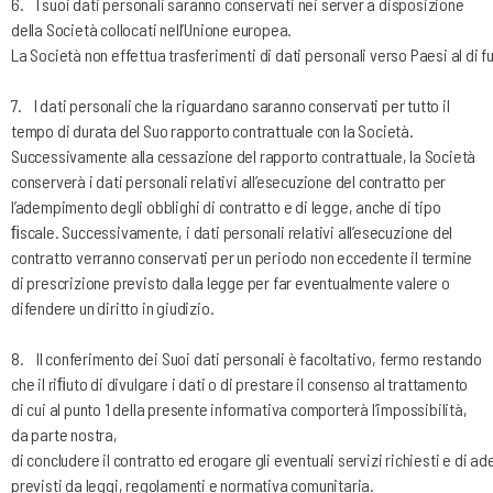
6.
I suoi dati personali saranno conservati nei server a disposizione
della Società collocati nell’Unione europea.
La
Società
non
effettua
trasferimenti
di
dati
personali
verso
Paesi
al
di
f
7.
I dati personali che la riguardano saranno conservati per tutto il
tempo di durata del Suo rapporto contrattuale con la
Società.
Successivamente alla cessazione del rapporto contrattuale, la Società
conserverà i dati personali relativi
all’esecuzione del contratto per
l’adempimento degli obblighi di contratto e di legge, anche di tipo
ﬁscale.
Successivamente, i dati personali relativi all’esecuzione del
contratto verranno conservati per un periodo non
eccedente il termine
di prescrizione previsto dalla legge per far eventualmente valere o
difendere un diritto in
giudizio.
8.
Il conferimento dei Suoi dati personali è facoltativo, fermo restando
che il riﬁuto di divulgare i dati o di prestare il
consenso al trattamento
di cui al punto 1 della presente informativa comporterà l’impossibilità,
da parte nostra,
di
concludere
il
contratto
ed
erogare
gli
eventuali
servizi
richiesti
e
di
ad
previsti da leggi, regolamenti e normativa comunitaria.