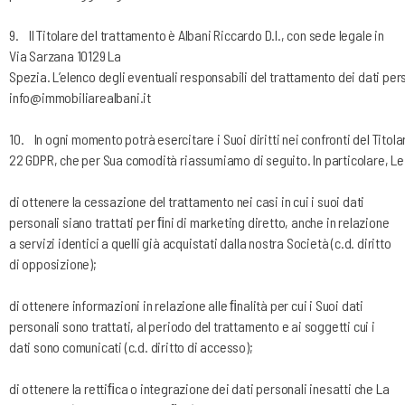
9.
Il Titolare del trattamento è Albani Riccardo D.I., con sede legale in
Via Sarzana 10129 La
Spezia.
L’elenco
degli
eventuali
responsabili
del
trattamento
dei
dati
pers
info@immobiliarealbani.it
10.
In
ogni
momento
potrà
esercitare
i
Suoi
diritti
nei
confronti
del
Titola
22
GDPR,
che
per
Sua
comodità
riassumiamo
di
seguito.
In
particolare,
Le
di ottenere la cessazione del trattamento nei casi in cui i suoi dati
personali siano trattati per ﬁni di marketing diretto, anche in relazione
a servizi identici a quelli già acquistati dalla nostra Società (c.d. diritto
di opposizione);
di ottenere informazioni in relazione alle ﬁnalità per cui i Suoi dati
personali sono trattati, al periodo del trattamento e ai soggetti cui i
dati sono comunicati (c.d. diritto di accesso);
di ottenere la rettiﬁca o integrazione dei dati personali inesatti che La