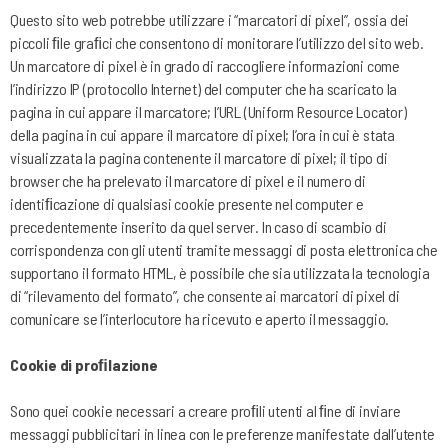
Questo sito web potrebbe utilizzare i “marcatori di pixel”, ossia dei
piccoli ﬁle graﬁci che consentono di monitorare l’utilizzo del sito web.
Un marcatore di pixel è in grado di raccogliere informazioni come
l’indirizzo IP (protocollo Internet) del computer che ha scaricato la
pagina in cui appare il marcatore; l’URL (Uniform Resource Locator)
della pagina in cui appare il marcatore di pixel; l’ora in cui è stata
visualizzata la pagina contenente il marcatore di pixel; il tipo di
browser che ha prelevato il marcatore di pixel e il numero di
identiﬁcazione di qualsiasi cookie presente nel computer e
precedentemente inserito da quel server. In caso di scambio di
corrispondenza con gli utenti tramite messaggi di posta elettronica che
supportano il formato HTML, è possibile che sia utilizzata la tecnologia
di “rilevamento del formato”, che consente ai marcatori di pixel di
comunicare se l’interlocutore ha ricevuto e aperto il messaggio.
Cookie di proﬁlazione
Sono quei cookie necessari a creare proﬁli utenti al ﬁne di inviare
messaggi pubblicitari in linea con le preferenze manifestate dall’utente