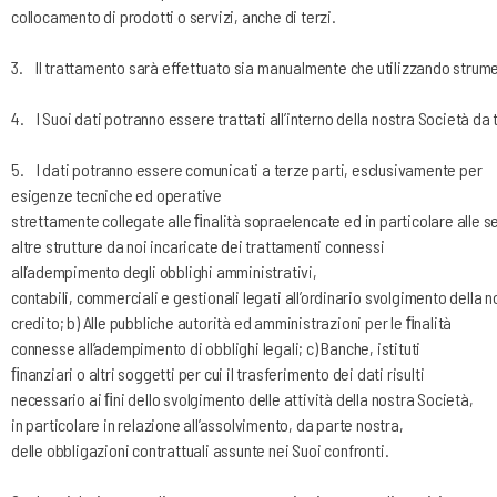
collocamento di prodotti o servizi, anche di terzi.
3.
Il
trattamento
sarà
effettuato
sia
manualmente
che
utilizzando
strume
4.
I
Suoi
dati
potranno
essere
trattati
all’interno
della
nostra
Società
da
5.
I dati potranno essere comunicati a terze parti, esclusivamente per
esigenze tecniche ed operative
strettamente
collegate
alle
ﬁnalità
sopraelencate
ed
in
particolare
alle
s
altre strutture da noi incaricate dei trattamenti connessi
all’adempimento degli obblighi amministrativi,
contabili,
commerciali
e
gestionali
legati
all’ordinario
svolgimento
della
n
credito; b) Alle pubbliche autorità ed amministrazioni per le ﬁnalità
connesse all’adempimento di obblighi
legali; c) Banche, istituti
ﬁnanziari o altri soggetti per cui il trasferimento dei dati risulti
necessario ai ﬁni dello
svolgimento delle attività della nostra Società,
in particolare in relazione all’assolvimento, da parte nostra,
delle
obbligazioni
contrattuali
assunte
nei
Suoi
confronti.