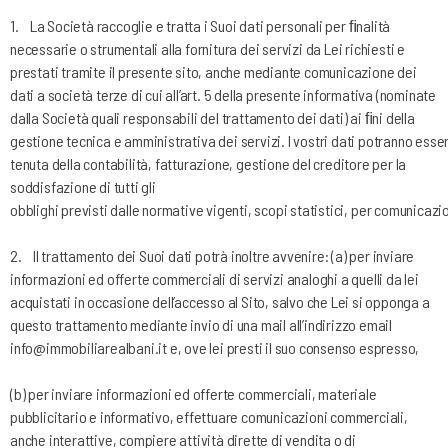
1.
La Società raccoglie e tratta i Suoi dati personali per ﬁnalità
necessarie o strumentali alla fornitura dei servizi da Lei
richiesti e
prestati tramite il presente sito, anche mediante comunicazione dei
dati a società terze di cui all’art. 5
della presente informativa (nominate
dalla Società quali responsabili del trattamento dei dati) ai ﬁni della
gestione
tecnica
e
amministrativa
dei
servizi.
I
vostri
dati
potranno
esse
tenuta della contabilità, fatturazione, gestione del creditore per la
soddisfazione di tutti gli
obblighi
previsti
dalle
normative
vigenti,
scopi
statistici,
per
comunicazio
2.
Il trattamento dei Suoi dati potrà inoltre avvenire: (a) per inviare
informazioni ed offerte commerciali di servizi
analoghi a quelli da lei
acquistati in occasione dell’accesso al Sito, salvo che Lei si opponga a
questo trattamento
mediante
invio di una mail all’indirizzo email
info@immobiliarealbani.it
e, ove lei presti
il suo consenso espresso,
(b) per inviare informazioni ed offerte commerciali, materiale
pubblicitario e informativo, effettuare comunicazioni commerciali,
anche interattive, compiere attività dirette di vendita o di