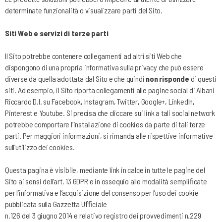
determinate funzionalità o visualizzare parti del Sito.
Siti Web e servizi di terze parti
Il Sito potrebbe contenere collegamenti ad altri siti Web che
dispongono di una propria informativa sulla privacy che può essere
diverse da quella adottata dal Sito e che quindi
non risponde
di questi
siti. Ad esempio, il Sito riporta collegamenti alle pagine social di Albani
Riccardo D.I. su Facebook, Instagram, Twitter, Google+, LinkedIn,
Pinterest e Youtube. Si precisa che cliccare sui link a tali social network
potrebbe comportare l’installazione di cookies da parte di tali terze
parti. Per maggiori informazioni, si rimanda alle rispettive informative
sull’utilizzo dei cookies.
Questa pagina è visibile, mediante link in calce in tutte le pagine del
Sito ai sensi dell’art. 13 GDPR e in ossequio alle modalità sempliﬁcate
per l’informativa e l’acquisizione del consenso per l’uso dei cookie
pubblicata sulla Gazzetta Uﬃciale
n.126 del 3 giugno 2014 e relativo registro dei provvedimenti n.229