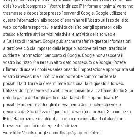
del sito web (compreso il Vostro indirizzo IP in forma anonima) verranno
trasmesse e depositate presso i server di Google. Google utilizzerà
queste informazioni allo scopo di esaminare il Vostro utilizzo del sito
web, compilare report sulle attività del sito per gli operatori dello
stesso e fornire altri servizi relativi alle attività del sito web e
all’utilizzo di internet. Google può anche trasferire queste informazioni
a terzi ove ciò sia imposto dalla legge o laddove tali terzi trattino le
suddette informazioni per conto di Google. Google non assocerà il
vostro indirizzo IP a nessun altro dato posseduto da Google. Potete
riﬁutarvi di usare i cookies selezionando l’impostazione appropriata sul
vostro browser, ma si noti che ciò potrebbe compromettere la
possibilità di fruire di determinate funzionalità di questo sito web.
Utilizzando il presente sito web, Lei acconsente al trattamento dei Suoi
dati da parte di Google per le modalità ed i ﬁni sopraindicati. E’
possibile impedire a Google il rilevamento di un cookie che viene
generato dal Suo utilizzo di questo sito web (compreso il Suo indirizzo
IP) e l’elaborazione di tali dati, scaricando e installando il plugin per
browser disponibile al seguente indirizzo
web:
http://tools.google.com/dlpage/gaoptout?hl=en