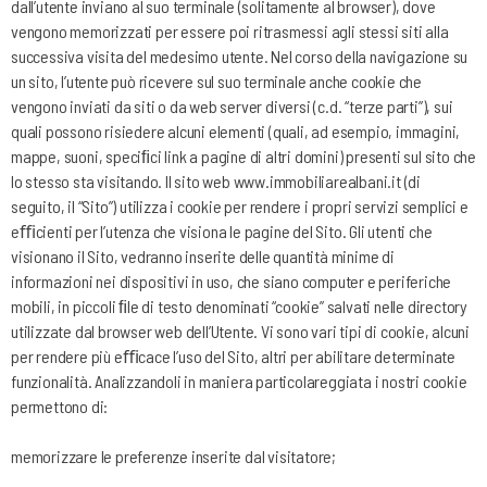
dall’utente inviano al suo terminale (solitamente al browser), dove
vengono memorizzati per essere poi ritrasmessi agli stessi siti alla
successiva visita del medesimo utente. Nel corso della navigazione su
un sito, l’utente può ricevere sul suo terminale anche cookie che
vengono inviati da siti o da web server diversi (c.d. “terze parti”), sui
quali possono risiedere alcuni elementi (quali, ad esempio, immagini,
mappe, suoni, speciﬁci link a pagine di altri domini) presenti sul sito che
lo stesso sta visitando. Il sito web
www.immobiliarealbani.it
(di
seguito, il “Sito”) utilizza i cookie per rendere i propri servizi semplici e
eﬃcienti per l’utenza che visiona le pagine del Sito. Gli utenti che
visionano il Sito, vedranno inserite delle quantità minime di
informazioni nei dispositivi in uso, che siano computer e periferiche
mobili, in piccoli ﬁle di testo denominati “cookie” salvati nelle directory
utilizzate dal browser web dell’Utente. Vi sono vari tipi di cookie, alcuni
per rendere più eﬃcace l’uso del Sito, altri per abilitare determinate
funzionalità. Analizzandoli in maniera particolareggiata i nostri cookie
permettono di:
memorizzare le preferenze inserite dal visitatore;