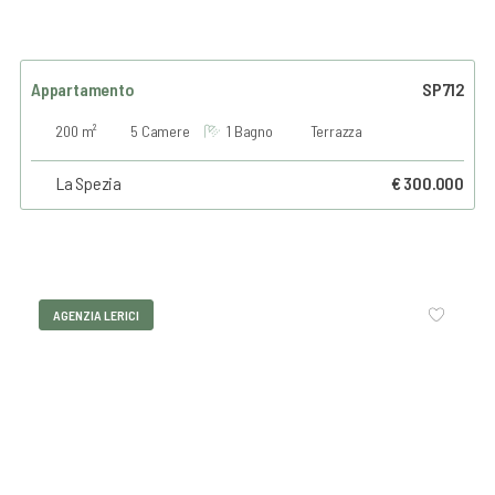
Appartamento
SP712
200 m²
5 Camere
1 Bagno
Terrazza
La Spezia
€ 300.000
AGENZIA LERICI