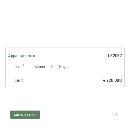
Appartamento
LE2067
157 m²
1 camera
1 Bagno
Lerici
€ 720.000
AGENZIA LERICI