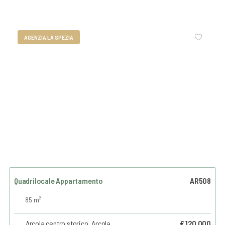
AGENZIA LA SPEZIA
Quadrilocale Appartamento
AR508
85 m²
Arcola centro storico, Arcola
€ 120.000