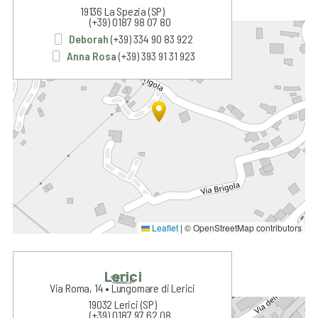
19136 La Spezia (SP)
(+39) 0187 98 07 80
+
Deborah
(+39) 334 90 83 922
Anna Rosa
(+39) 393 91 31 923
−
Leaflet
|
© OpenStreetMap contributors
Lerici
SEDE
Via Roma, 14 • Lungomare di Lerici
19032 Lerici (SP)
+
(+39) 0187 97 62 08