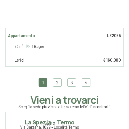
Appartamento
LE2055
23 m²
1 Bagno
Lerici
€ 160.000
1
2
3
4
Vieni a trovarci
Scegli la sede più vicina a te, saremo felici di incontrarti.
La Spezia • Termo
SEDE
Via Sarzana, 1029 • Località Termo