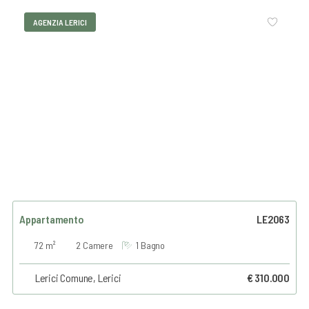
AGENZIA LERICI
Appartamento
LE2063
72 m²
2 Camere
1 Bagno
Lerici Comune, Lerici
€ 310.000