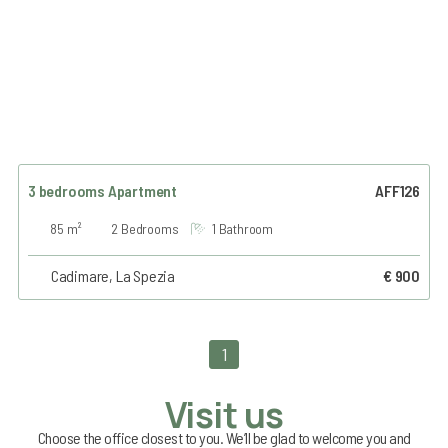
3 bedrooms Apartment
AFF126
85 m²
2 Bedrooms
1 Bathroom
Cadimare, La Spezia
€ 900
1
Visit us
Choose the office closest to you. We’ll be glad to welcome you and