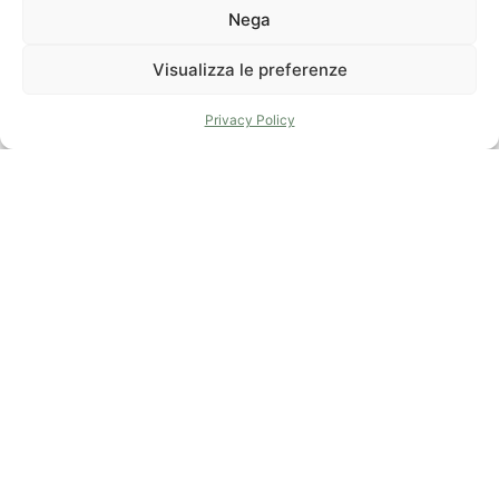
Nega
Visualizza le preferenze
Privacy Policy
La Spezia
Send us
Lerici
Office
an email
Office