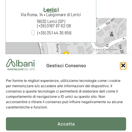
Lerici
OFFICE
Via Roma, 14 • Lungomare di Lerici
19032 Lerici (SP)
+
(+39) 0187 97 62 08
(+39) 351 44 36 856
−
Gestisci Consenso
Per fornire le migliori esperienze, utilizziamo tecnologie come i cookie
per memorizzare e/o accedere alle informazioni del dispositivo. Il
consenso a queste tecnologie ci permetterà di elaborare dati come il
comportamento di navigazione o ID unici su questo sito. Non
acconsentire o ritirare il consenso può influire negativamente su alcune
Leaflet
|
© OpenStreetMap contributors
caratteristiche e funzioni.
Accetta