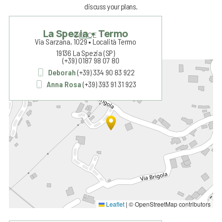
discuss your plans.
La Spezia • Termo
OFFICE
Via Sarzana, 1029 • Località Termo
19136 La Spezia (SP)
(+39) 0187 98 07 80
+
Deborah
(+39) 334 90 83 922
Anna Rosa
(+39) 393 91 31 923
−
Leaflet
|
© OpenStreetMap contributors