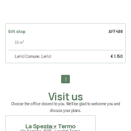
Gift shop
AFF498
33 m²
Lerici Comune, Lerici
€ 1.150
1
Visit us
Choose the office closest to you. We’ll be glad to welcome you and
discuss your plans.
La Spezia • Termo
OFFICE
Via Sarzana, 1029 • Località Termo