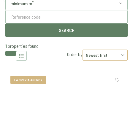
1
properties found
Order by
LA SPEZIA AGENCY