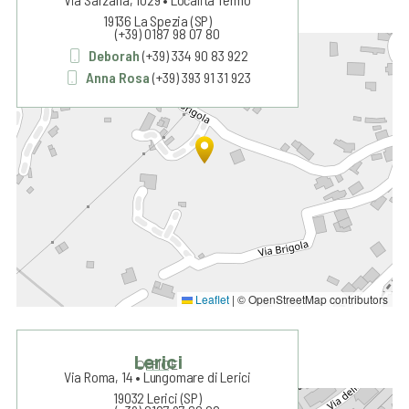
19136 La Spezia (SP)
(+39) 0187 98 07 80
+
Deborah
(+39) 334 90 83 922
Anna Rosa
(+39) 393 91 31 923
−
Leaflet
|
© OpenStreetMap contributors
Lerici
OFFICE
Via Roma, 14 • Lungomare di Lerici
19032 Lerici (SP)